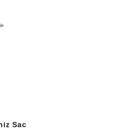
le
niz Sac