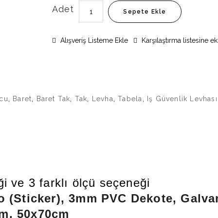
Adet
Sepete Ekle
Alışveriş Listeme Ekle
Karşılaştırma listesine ek
cu
,
Baret
,
Baret Tak
,
Tak
,
Levha
,
Tabela
,
Iş Güvenlik Levhası
i ve 3 farklı ölçü seçeneği
o (Sticker), 3mm PVC Dekote, Galva
cm, 50x70cm