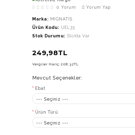
0 Yorum
Yorum Yap
Marka:
MIGNATIS
Ürün Kodu:
UEL35
Stok Durumu:
Stokta Var
249,98TL
Vergiler Hariç:
208,32TL
Mevcut Seçenekler:
Ebat
--- Seçiniz ---
Ürün Türü
--- Seçiniz ---