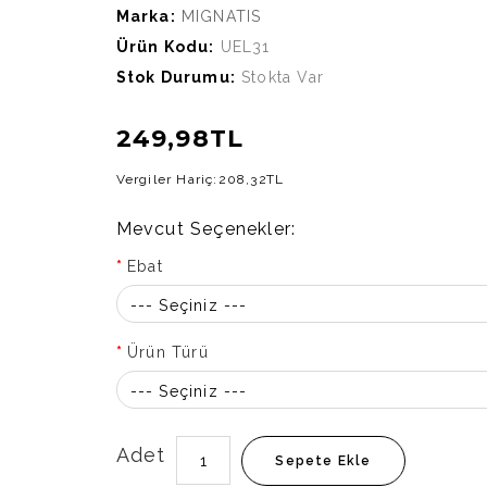
Marka:
MIGNATIS
Ürün Kodu:
UEL31
Stok Durumu:
Stokta Var
249,98TL
Vergiler Hariç:
208,32TL
Mevcut Seçenekler:
Ebat
--- Seçiniz ---
Ürün Türü
--- Seçiniz ---
Adet
Sepete Ekle