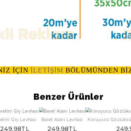
NİZ İÇİN
İLETİŞİM
BÖLÜMÜNDEN BİZ
Benzer Ürünler
etini Giy Levhası
Baret Alanı Levhası
Koruyucu Gözlüksü
249,98TL
249,98TL
249,