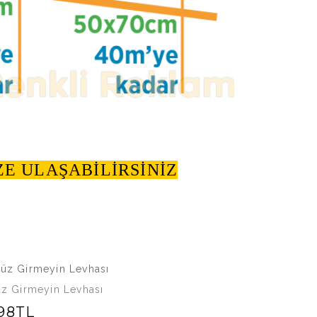
E ULAŞABİLİRSİNİZ
z Girmeyin Levhası
98TL