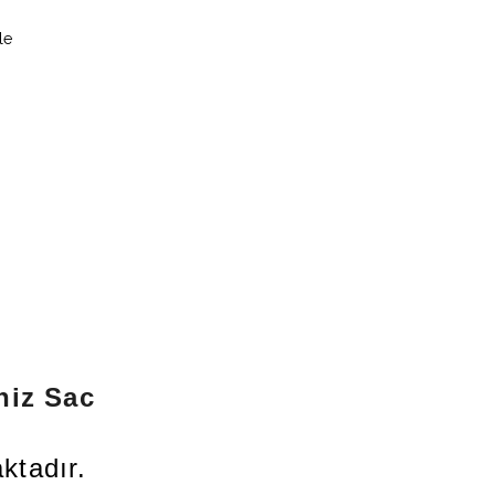
le
niz Sac
ktadır.