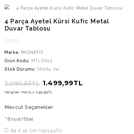
4 Parça Ayetel Kürsi Kufic Metal
Duvar Tablosu
Marka:
MIGNATIS
Ürün Kodu:
MTLDN14
Stok Durumu:
Stokta Var
1.499,99TL
2.090,83TL
Vergiler Hariç:
1.249,99TL
Mevcut Seçenekler:
Boyut/Ebat
69 X 19 Cm (+501,54TL)