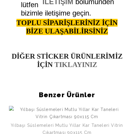
İLETİŞİM
bölümünden
lütfen
bizimle iletişime geçin.
TOPLU SİPARİŞLERİNİZ İÇİN
BİZE ULAŞABİLİRSİNİZ
DİĞER STİCKER ÜRÜNLERİMİZ
İÇİN
TIKLAYINIZ
Benzer Ürünler
Yılbaşı Süslemeleri Mutlu Yıllar Kar Taneleri Vitrin
Çıkartması 90x115 Cm