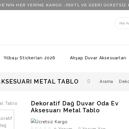
YE'NİN HER YERİNE KARGO -
350TL VE ÜZERİ ÜCRETSİZ
Yılbaşı Stickerları 2026
Ahşap Duvar Aksesuarları
AKSESUARI METAL TABLO
Arama
Deko
Dekoratif Dağ Duvar Oda Ev
Aksesuarı Metal Tablo
0 Yorum
Yorum Yap