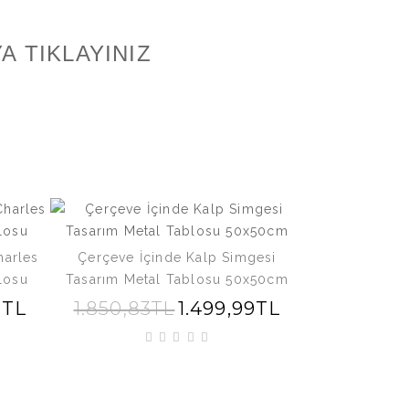
A TIKLAYINIZ
harles
Çerçeve İçinde Kalp Simgesi
Dört Parça 
losu
Tasarım Metal Tablosu 50x50cm
Aksesua
8TL
1.850,83TL
1.499,99TL
3.999,98