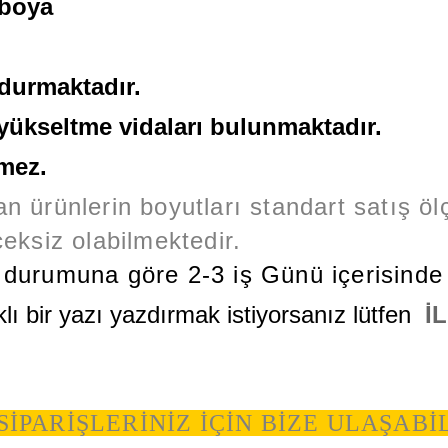
 boya
durmaktadır.
 yükseltme vidaları bulunmaktadır.
rmez.
n ürünlerin boyutları standart satış ölç
çeksiz olabilmektedir.
k durumuna göre 2-3 iş Günü içerisinde 
klı bir yazı yazdırmak istiyorsanız lütfen
İ
SİPARİŞLERİNİZ İÇİN BİZE ULAŞABİ