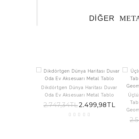
DİĞER
META
Dikdörtgen Dünya Haritası Duvar
Oda Ev Aksesuarı Metal Tablo
Üçlü
Tab
2.747,34TL
2.499,98TL
Geome
2.