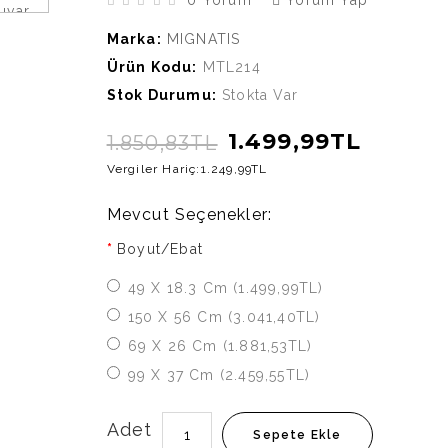
Marka:
MIGNATIS
Ürün Kodu:
MTL214
Stok Durumu:
Stokta Var
1.499,99TL
1.850,83TL
Vergiler Hariç:
1.249,99TL
Mevcut Seçenekler:
Boyut/Ebat
49 X 18.3 Cm (1.499,99TL)
150 X 56 Cm (3.041,40TL)
69 X 26 Cm (1.881,53TL)
99 X 37 Cm (2.459,55TL)
Adet
Sepete Ekle