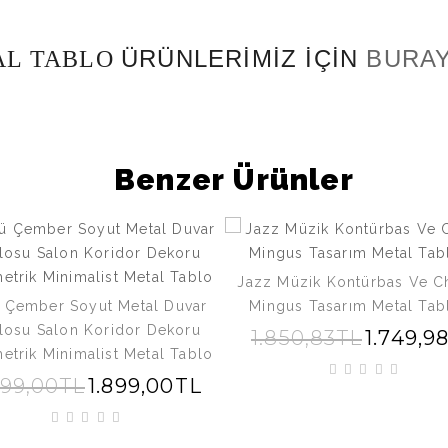
ÜRÜNLERİMİZ İÇİN
BURAY
L TABLO
Benzer Ürünler
Jazz Müzik Kontürbas Ve C
 Çember Soyut Metal Duvar
Mingus Tasarım Metal Tab
losu Salon Koridor Dekoru
1.850,83TL
1.749,9
trik Minimalist Metal Tablo
599,00TL
1.899,00TL